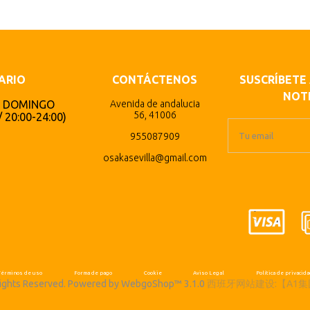
ARIO
CONTÁCTENOS
SUSCRÍBETE
NOTI
 DOMINGO
Avenida de andalucia
56, 41006
/ 20:00-24:00)
955087909
osakasevilla@gmail.com
Términos de uso
Forma de pago
Cookie
Aviso Legal
Política de privacid
Rights Reserved. Powered by WebgoShop™ 3.1.0
西班牙网站建设:【A1集团